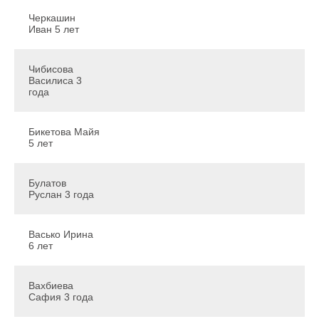
Черкашин
Иван 5 лет
Чибисова
Василиса 3
года
Бикетова Майя
5 лет
Булатов
Руслан 3 года
© 2025 Чудо в дар
Васько Ирина
All rights reserved
6 лет
Инструкция
Вахбиева
по приобретению
Сафия 3 года
подарка
Как мы дарили чудо