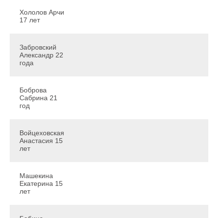
ранее
Хололов Арчи
Документы
17 лет
Забровский
Координатор добрых дел
Александр 22
года
Боброва
Сабрина 21
год
Войцеховская
Анастасия 15
лет
Машекина
Екатерина 15
лет