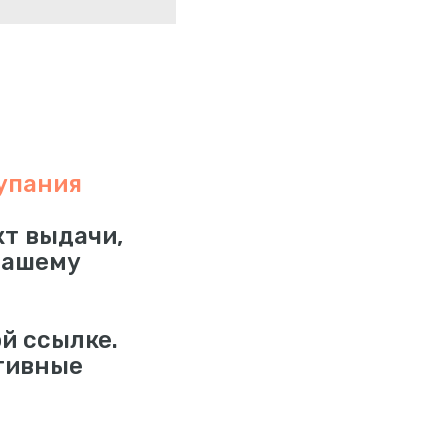
упания
кт выдачи,
нашему
й ссылке.
тивные