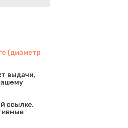
е (диаметр
кт выдачи,
нашему
й ссылке.
тивные