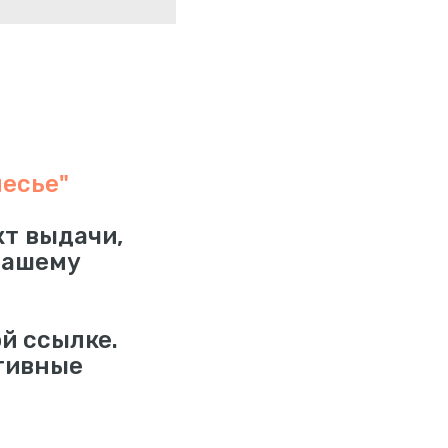
лесье"
кт выдачи,
нашему
й ссылке.
тивные