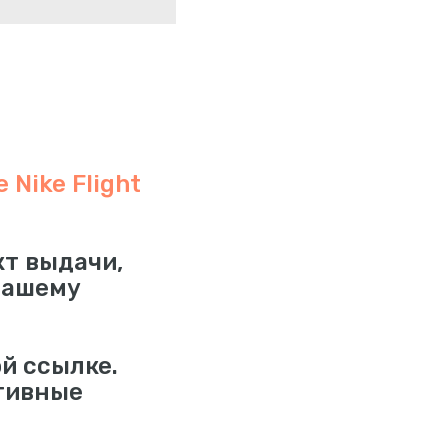
Nike Flight
кт выдачи,
нашему
й ссылке.
тивные